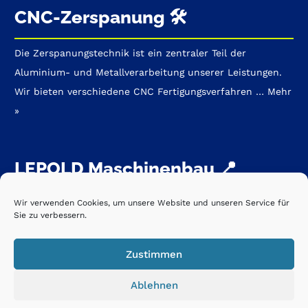
CNC-Zerspanung 🛠️
Die Zerspanungstechnik
ist ein zentraler Teil der
Aluminium- und Metallverarbeitung unserer Leistungen.
Wir bieten verschiedene CNC Fertigungsverfahren …
Mehr
»
LEPOLD Maschinenbau 📍
Wir verwenden Cookies, um unsere Website und unseren Service für
LK: Rastatt
Sie zu verbessern.
Zeppelinstraße 1
D- 76474 Au am Rhein
Zustimmen
E-Mail: info@lepold-maschinenbau.de
Ablehnen
Telefon: +49 (0) 7245-3721