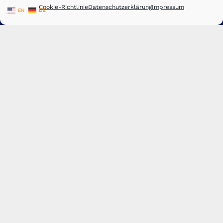
Cookie-Richtlinie
Datenschutzerklärung
Impressum
EN
DE
© LEPOLD Maschinenbau 2026
CNC Zerspanungstechnik
Anfrageformular
Kontakt
Impressum
Datenschutz
AGB´s
Firmenportfolio
Karriere / Jobs / Ausbildung
Maschinenliste
News / Aktuelles
CNC-Fräsen – Frästeile – CNC-Fertigung – CNC-Bearbeitung –