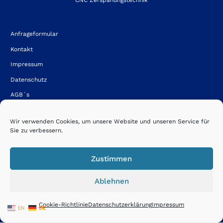
CNC Zerspanungstechnik
Anfrageformular
Kontakt
Impressum
Datenschutz
AGB´s
Firmenportfolio
Wir verwenden Cookies, um unsere Website und unseren Service für
Sie zu verbessern.
Karriere / Jobs / Ausbildung
Maschinenliste
Zustimmen
News / Aktuelles
Ablehnen
CNC-Fräsen – Frästeile – CNC-Fertigung – CNC-Bearbeitung –
Teilefertigung – Lohnfertigung – Lohnfräsen – Frästechnik – Räumen
Cookie-Richtlinie
Datenschutzerklärung
Impressum
EN
DE
– Räumtechnik