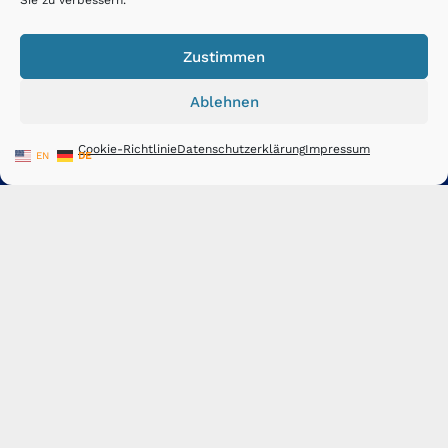
Sie zu verbessern.
ZERSPANUNGSTECHN
Zustimmen
Leistungen
Ablehnen
Über uns
Cookie-Richtlinie
Datenschutzerklärung
Impressum
EN
DE
CNC Fräsen
Lohnfertigung
START
CNC-Bearbeitung 🔧
CNC-Bearbeitung – Wir fertigen individuelle