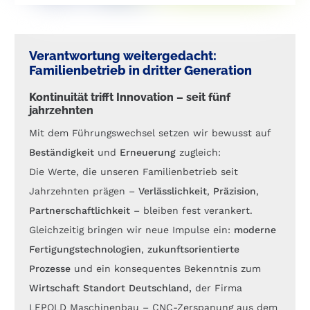
Verantwortung weitergedacht:
Familienbetrieb in dritter Generation
Kontinuität trifft Innovation – seit fünf
jahrzehnten
Mit dem Führungswechsel setzen wir bewusst auf
Beständigkeit
und
Erneuerung
zugleich:
Die Werte, die unseren Familienbetrieb seit
Jahrzehnten prägen –
Verlässlichkeit
,
Präzision
,
Partnerschaftlichkeit
– bleiben fest verankert.
Gleichzeitig bringen wir neue Impulse ein:
moderne
Fertigungstechnologien
,
zukunftsorientierte
Prozesse
und ein konsequentes Bekenntnis zum
Wirtschaft Standort Deutschland,
der Firma
LEPOLD Maschinenbau – CNC-Zerspanung aus dem