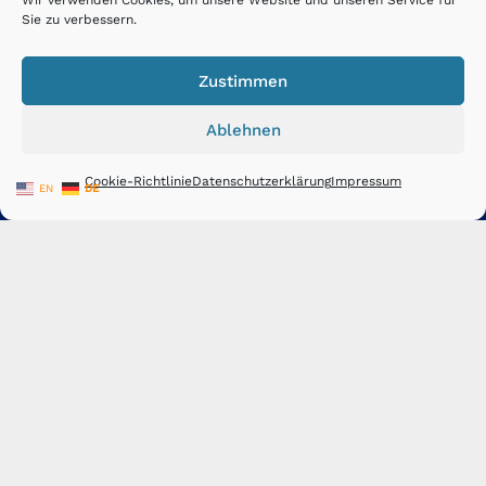
Wir verwenden Cookies, um unsere Website und unseren Service für
Baugruppen exakt nach Ihren Vorgaben …
Mehr »
Sie zu verbessern.
Zustimmen
CNC-Zerspanung 🛠️
Ablehnen
Die Zerspanungstechnik
ist ein zentraler Teil der
Cookie-Richtlinie
Datenschutzerklärung
Impressum
EN
DE
Aluminium- und Metallverarbeitung unserer Leistungen.
Wir bieten verschiedene CNC Fertigungsverfahren …
Mehr
»
LEPOLD Maschinenbau 📍
LK: Rastatt
Zeppelinstraße 1
D- 76474 Au am Rhein