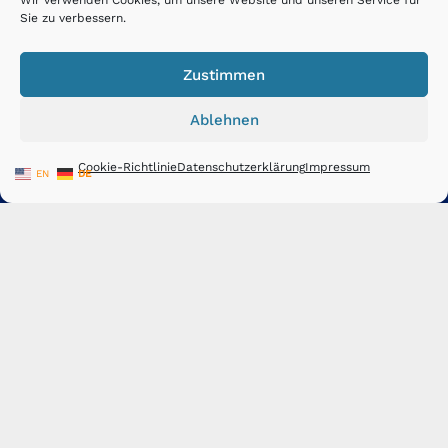
Wir verwenden Cookies, um unsere Website und unseren Service für
Baugruppen exakt nach Ihren Vorgaben …
Mehr »
Sie zu verbessern.
Zustimmen
CNC-Zerspanung 🛠️
Ablehnen
Die Zerspanungstechnik
ist ein zentraler Teil der
Cookie-Richtlinie
Datenschutzerklärung
Impressum
EN
DE
Aluminium- und Metallverarbeitung unserer Leistungen.
Wir bieten verschiedene CNC Fertigungsverfahren …
Mehr
»
LEPOLD Maschinenbau 📍
LK: Rastatt
Zeppelinstraße 1
D- 76474 Au am Rhein